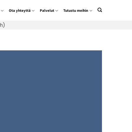
Ota yhteyttä
Palvelut
Tutustu meihin
h)