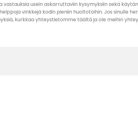
 vastauksia usein askarruttaviin kysymyksiin sekä käytänn
 helppoja vinkkejä kodin pieniin huoltotöihin. Jos sinulle he
ksiä, kurkkaa yhteystietomme täältä ja ole meihin yhte