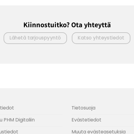
Kiinnostuitko? Ota yhteyttä
Lähetä tarjouspyyntö
Katso yhteystiedot
tiedot
Tietosuoja
u PHM Digitaliin
Evästetiedot
ustiedot
Muuta evästeasetuksia