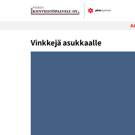
Skip
to
content
As
Vinkkejä asukkaalle