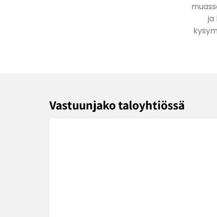
muassa
ja
kysymy
Vastuunjako taloyhtiössä