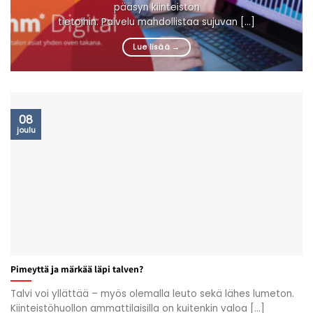
pääsyn kiinteistön
tietoihin. Palvelu mahdollistaa sujuvan [...]
Lue lisää
→
08
joulu
Pimeyttä ja märkää läpi talven?
Talvi voi yllättää – myös olemalla leuto sekä lähes lumeton.
Kiinteistöhuollon ammattilaisilla on kuitenkin valoa [...]