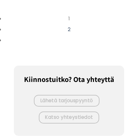
1
2
Kiinnostuitko? Ota yhteyttä
Lähetä tarjouspyyntö
Katso yhteystiedot