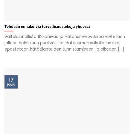
Tehdään ennakoivia turvallisuustekoja yhdessä
Valtakunnallista 112-päivää ja Hätänumeroviikkoa vietetään
jälleen helmikuun puolivälissä. Hätänumeroviikolla ihmisiä
opastetaan hätätilanteiden tunnistamiseen, ja oikeaan [...]
17
joulu