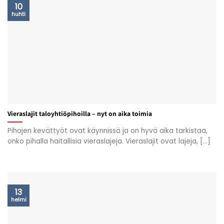
10
huhti
Vieraslajit taloyhtiöpihoilla – nyt on aika toimia
Pihojen kevättyöt ovat käynnissä ja on hyvä aika tarkistaa,
onko pihalla haitallisia vieraslajeja. Vieraslajit ovat lajeja, [...]
13
helmi