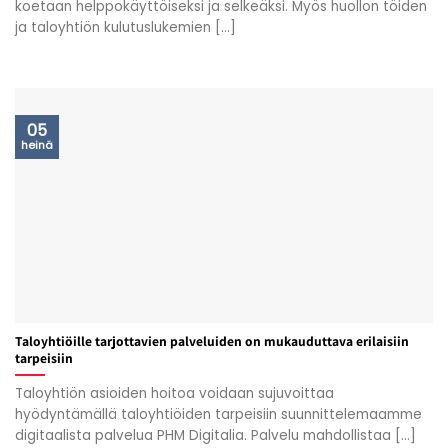
koetaan helppokäyttöiseksi ja selkeäksi. Myös huollon töiden
ja taloyhtiön kulutuslukemien [...]
05
heinä
Taloyhtiöille tarjottavien palveluiden on mukauduttava erilaisiin
tarpeisiin
Taloyhtiön asioiden hoitoa voidaan sujuvoittaa
hyödyntämällä taloyhtiöiden tarpeisiin suunnittelemaamme
digitaalista palvelua PHM Digitalia. Palvelu mahdollistaa [...]