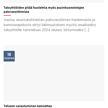
Taloyhtiöiden pitää huolehtia myös asuinhuoneistojen
palovaroittimista
Vastuu asuntokohtaisten palovaroitinten hankinnasta ja
kunnossapidosta siirtyi lakimuutoksen myötä asukkaalta
taloyhtiölle tammikuun 2024 alussa. Siirtymäaika [...]
18
marras
Talveen varautuminen kannattaa