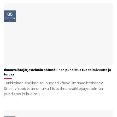
05
marras
Ilmanvaihtojärjestelmän säännöllinen puhdistus tuo toimivuutta ja
turvaa
Tunkkainen sisäilma tai oudosti käyvä ilmanvaihtokone?
Silloin viimeistään on aika tilata ilmanvaihtojärjestelmän
puhdistus ja huolto. [...]