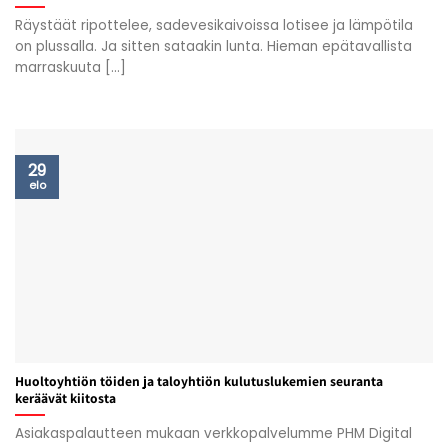
Räystäät ripottelee, sadevesikaivoissa lotisee ja lämpötila
on plussalla. Ja sitten sataakin lunta. Hieman epätavallista
marraskuuta [...]
29
elo
Huoltoyhtiön töiden ja taloyhtiön kulutuslukemien seuranta
keräävät kiitosta
Asiakaspalautteen mukaan verkkopalvelumme PHM Digital