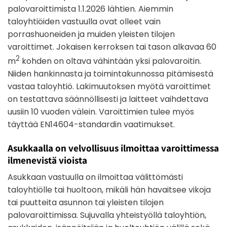
palovaroittimista 1.1.2026 lähtien. Aiemmin
taloyhtiöiden vastuulla ovat olleet vain
porrashuoneiden ja muiden yleisten tilojen
varoittimet. Jokaisen kerroksen tai tason alkavaa 60
2
m
kohden on oltava vähintään yksi palovaroitin.
Niiden hankinnasta ja toimintakunnossa pitämisestä
vastaa taloyhtiö. Lakimuutoksen myötä varoittimet
on testattava säännöllisesti ja laitteet vaihdettava
uusiin 10 vuoden välein. Varoittimien tulee myös
täyttää EN14604-standardin vaatimukset.
Asukkaalla on velvollisuus ilmoittaa varoittimessa
ilmenevistä vioista
Asukkaan vastuulla on ilmoittaa välittömästi
taloyhtiölle tai huoltoon, mikäli hän havaitsee vikoja
tai puutteita asunnon tai yleisten tilojen
palovaroittimissa. Sujuvalla yhteistyöllä taloyhtiön,