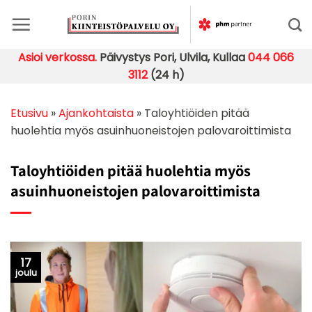
Skip
to
content
Asioi verkossa.
Päivystys Pori, Ulvila, Kullaa
044 066
3112
(24 h)
Etusivu
»
Ajankohtaista
»
Taloyhtiöiden pitää
huolehtia myös asuinhuoneistojen palovaroittimista
Taloyhtiöiden pitää huolehtia myös
asuinhuoneistojen palovaroittimista
17
joulu