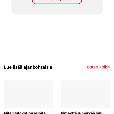
Lue lisää ajankohtaisia
Katso kaikki
Miten taloyhtiön asioita
Pimeyttä ja märkää läpi