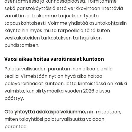
asentamisessa ja kunnossapidossa. Toimitamme
sekä paristokäyttöisiä että verkkovirtaan liitettäviä
varoittimia. Laskemme tarjouksen työstä
tapauskohtaisesti. Voimme yhdistää asuntokohtaisiin
käynteihin myös muita tarpeellisia töitä kuten
vesikalusteiden tarkastuksen tai hajulukon
puhdistamisen.
Vuosi aikaa hoitaa varoitinasiat kuntoon
Paloturvallisuuden parantaminen alkaa pienillä
teoilla. Viimeistään nyt on hyvä aika hoitaa
palovaroitinasiat kuntoon, jotta kiinteistössä on kaikki
valmista, kun siirtymäaika vuoden 2026 alussa
päättyy.
Ota yhteyttä asiakaspalveluumme,
niin mitetitään,
miten taloyhtiösi paloturvallisuutta voidaan
parantaa.