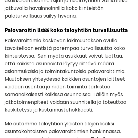
asukkaiden, isännöitsijän ja huoltoyhtiön välillä sekä
jatkuvalla havainnoinnilla koko kiinteistön
paloturvallisuus säilyy hyvänä.
Palovaroitin lisää koko taloyhtiön turvallisuutta
Palovaroittimia koskevan lakimuutoksen avulla
tavoitellaan entistä parempaa turvallisuutta koko
kiinteistössä. Sen myötä asukkaat voivat luottaa,
että kaikista asunnoista löytyy riittävä määrä
asianmukaisia ja toimintakuntoisia palovaroittimia.
Muutoksen yhteydessä kaikkien asuntojen laitteet
voidaan asentaa ja niiden toiminta tarkistaa
samanaikaisesti kaikissa asunnoissa. Tällöin myös
jatkotoimenpiteet voidaan suunnitella ja toteuttaa
keskitetysti ja kustannustehokkaasti.
Me autamme taloyhtiön yleisten tilojen lisäksi
asuntokohtaisten palovaroittimien hankinnassa,