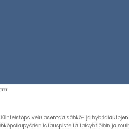
TEET
n Kiinteistöpalvelu asentaa sähkö- ja hybridiautojen
hköpolkupyörien latauspisteitä taloyhtiöihin ja mui