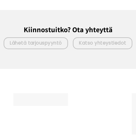
Kiinnostuitko? Ota yhteyttä
Lähetä tarjouspyyntö
Katso yhteystiedot