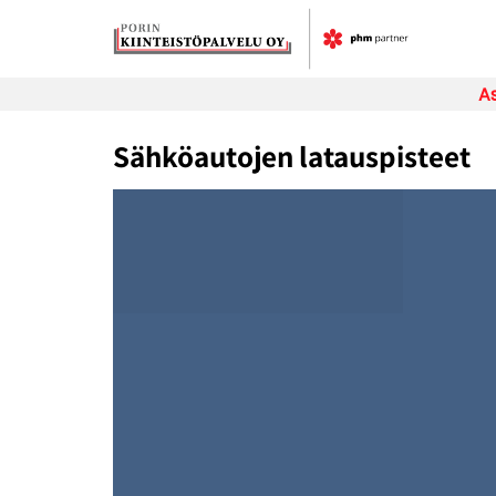
Skip
to
content
As
Sähköautojen latauspisteet