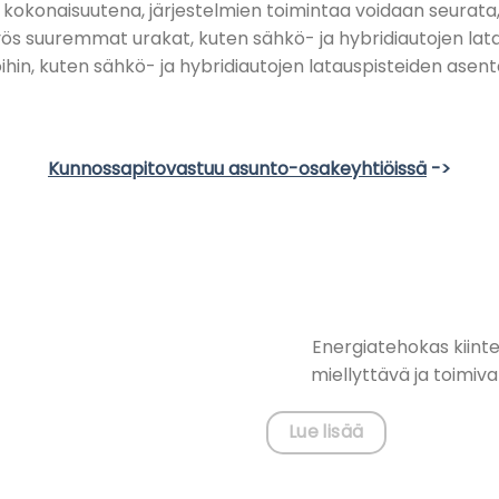
kokonaisuutena, järjestelmien toimintaa voidaan seurata, h
suuremmat urakat, kuten sähkö- ja hybridiautojen latau
in, kuten sähkö- ja hybridiautojen latauspisteiden asenta
Kunnossapitovastuu asunto-osakeyhtiöissä
->
Energiatehokas kiintei
miellyttävä ja toimiva
Lue lisää