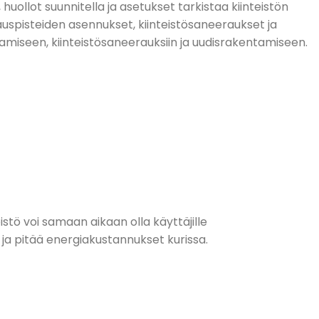
uollot suunnitella ja asetukset tarkistaa kiinteistön
spisteiden asennukset, kiinteistösaneeraukset ja
miseen, kiinteistösaneerauksiin ja uudisrakentamiseen.
stö voi samaan aikaan olla käyttäjille
 ja pitää energiakustannukset kurissa.