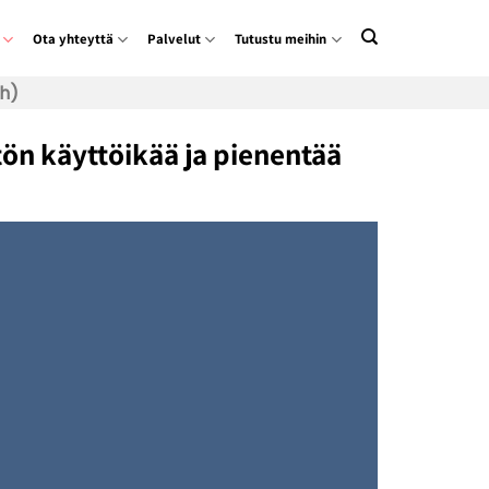
Ota yhteyttä
Palvelut
Tutustu meihin
h)
tön käyttöikää ja pienentää