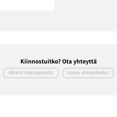
Kiinnostuitko? Ota yhteyttä
Lähetä tarjouspyyntö
Katso yhteystiedot