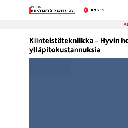
Skip
to
content
As
Kiinteistötekniikka – Hyvin h
ylläpitokustannuksia