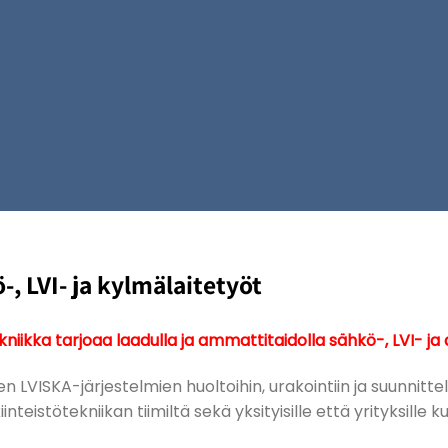
, LVI- ja kylmälaitetyöt
kniikka tarjoaa laadulla ja ammattitaidolla sähkö-, LVI- j
en LVISKA-järjestelmien huoltoihin, urakointiin ja suunnit
nteistötekniikan tiimiltä sekä yksityisille että yrityksille