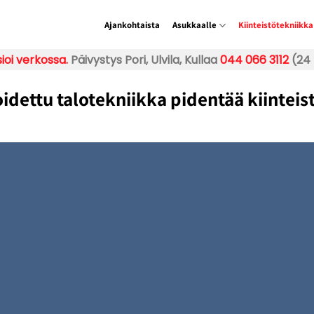
Ajankohtaista
Asukkaalle
Kiinteistötekniikka
ioi verkossa.
Päivystys Pori, Ulvila, Kullaa
044 066 3112
(24 
oidettu talotekniikka pidentää kiinteis