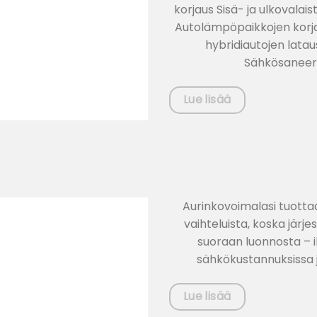
korjaus Sisä- ja ulkovalai
Autolämpöpaikkojen korja
hybridiautojen lata
Sähkösaneer
Lue lisää
Aurinkovoimalasi tuotta
vaihteluista, koska jär
suoraan luonnosta – i
sähkökustannuksissa 
Lue lisää