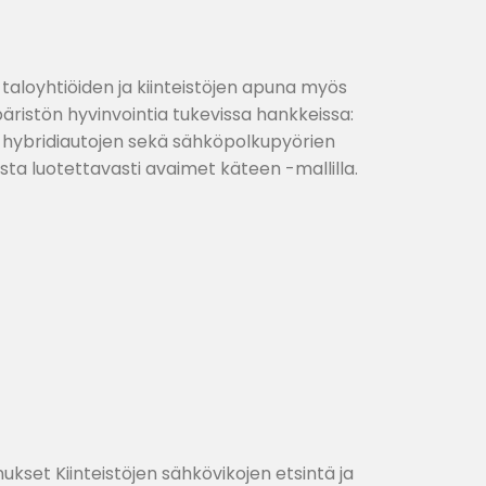
n taloyhtiöiden ja kiinteistöjen apuna myös
äristön hyvinvointia tukevissa hankkeissa:
hybridiautojen sekä sähköpolkupyörien
ta luotettavasti avaimet käteen -mallilla.
kset Kiinteistöjen sähkövikojen etsintä ja