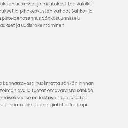
stuksien uusimiset ja muutokset Led valoiksi
ukset ja pihakeskusten vaihdot Sähkö- ja
uspisteidenasennus Sähkösuunnittelu
aukset ja uudisrakentaminen
a kannattavasti huolimatta sähkön hinnan
jestelmän avulla tuotat omavaraista sähköä
lmaiseksi ja se on loistava tapa säästää
ja tehdä kodistasi energiatehokkaampi.