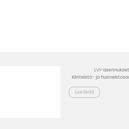
LVI-asennukset 
Kiinteistö- ja huoneisto
Lue lisää