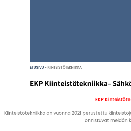
ETUSIVU
»
KIINTEISTÖTEKNIIKKA
EKP Kiinteistötekniikka– Sähkö-
EKP Kiinteistöte
Kiinteistötekniikka on vuonna 2021 perustettu kiinteistöj
onnistuvat meidän kii