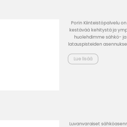
Porin Kiinteistöpalvelu o
kestävää kehitystä ja ymp
huolehdimme sähkö- ja 
latauspisteiden asennukses
Lue lisää
Luvanvaraiset sähköasennu