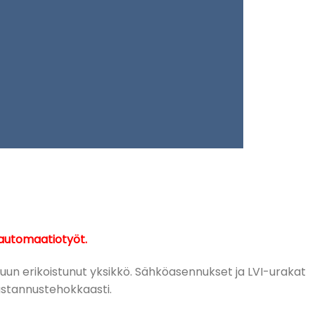
a automaatiotyöt.
teluun erikoistunut yksikkö. Sähköasennukset ja LVI-urakat
 kustannustehokkaasti.