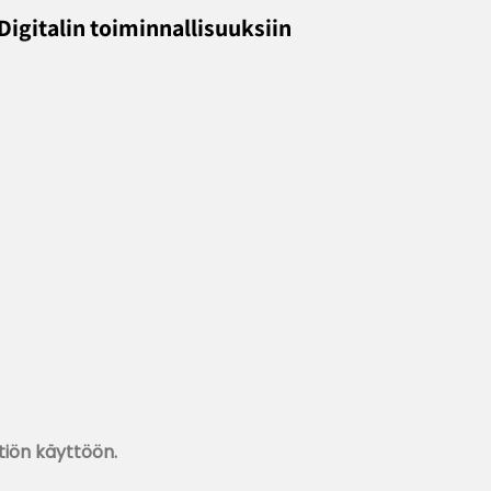
igitalin toiminnallisuuksiin
iön käyttöön.