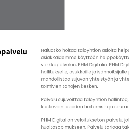
opalvelu
Haluatko hoitaa taloyhtiön asioita hel
asiakkaidemme käyttöön helppokäyttö
verkkopalvelun, PHM Digitalin. PHM Digi
hallitukselle, asukkaille ja isännöitsijälle
mahdollistaa sujuvan yhteistyön ja yht
toimivien tahojen kesken.
Palvelu sujuvoittaa taloyhtiön hallinto
koskevien asioiden hoitamista ja seura
PHM Digital on veloitukseton palvelu, jo
huoltosopimukseen. Palvelu tarjoaa ta