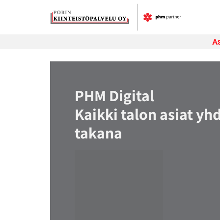
Skip
to
content
As
PHM Digital
Kaikki talon asiat yh
takana