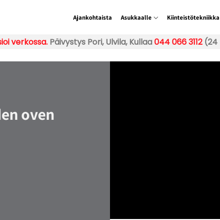
Ajankohtaista
Asukkaalle
Kiinteistötekniikka
ioi verkossa.
Päivystys Pori, Ulvila, Kullaa
044 066 3112
(24 
den oven