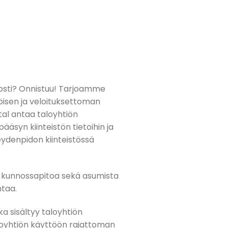
posti? Onnistuu! Tarjoamme
isen ja veloituksettoman
tal antaa taloyhtiön
 pääsyn kiinteistön tietoihin ja
eydenpidon kiinteistössä
a, kunnossapitoa sekä asumista
ntaa.
ka sisältyy taloyhtiön
loyhtiön käyttöön rajattoman