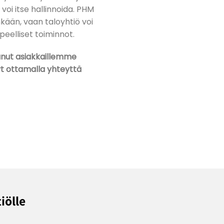
 voi itse hallinnoida. PHM
nkään, vaan taloyhtiö voi
peelliset toiminnot.
tanut asiakkaillemme
yt ottamalla yhteyttä
iölle