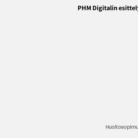
PHM Digitalin ­esitte
Huoltosopimu