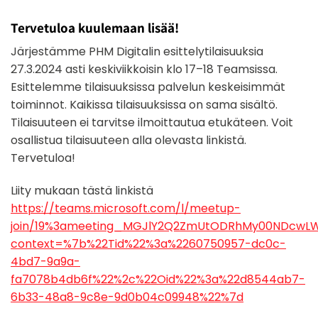
Tervetuloa kuulemaan lisää!
Järjestämme PHM Digitalin esittelytilaisuuksia
27.3.2024 asti keskiviikkoisin klo 17–18 Teamsissa.
Esittelemme tilaisuuksissa palvelun keskeisimmät
toiminnot. Kaikissa tilaisuuksissa on sama sisältö.
Tilaisuuteen ei tarvitse ilmoittautua etukäteen. Voit
osallistua tilaisuuteen alla olevasta linkistä.
Tervetuloa!
Liity mukaan tästä linkistä
https://teams.microsoft.com/l/meetup-
join/19%3ameeting_MGJlY2Q2ZmUtODRhMy00NDcwLWI1
context=%7b%22Tid%22%3a%2260750957-dc0c-
4bd7-9a9a-
fa7078b4db6f%22%2c%22Oid%22%3a%22d8544ab7-
6b33-48a8-9c8e-9d0b04c09948%22%7d