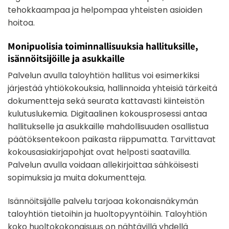
tehokkaampaa ja helpompaa yhteisten asioiden
hoitoa.
Monipuolisia toiminnallisuuksia hallituksille,
isännöitsijöille ja asukkaille
Palvelun avulla taloyhtiön hallitus voi esimerkiksi
järjestää yhtiökokouksia, hallinnoida yhteisiä tärkeitä
dokumentteja sekä seurata kattavasti kiinteistön
kulutuslukemia. Digitaalinen kokousprosessi antaa
hallitukselle ja asukkaille mahdollisuuden osallistua
päätöksentekoon paikasta riippumatta. Tarvittavat
kokousasiakirjapohjat ovat helposti saatavilla.
Palvelun avulla voidaan allekirjoittaa sähköisesti
sopimuksia ja muita dokumentteja.
Isännöitsijälle palvelu tarjoaa kokonaisnäkymän
taloyhtiön tietoihin ja huoltopyyntöihin. Taloyhtiön
koko huoltokokonaisuus on nähtävillä yhdellä