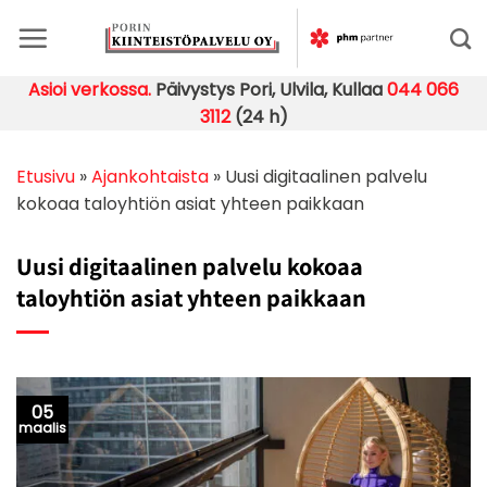
Skip
to
content
Asioi verkossa.
Päivystys Pori, Ulvila, Kullaa
044 066
3112
(24 h)
Etusivu
»
Ajankohtaista
»
Uusi digitaalinen palvelu
kokoaa taloyhtiön asiat yhteen paikkaan
Uusi digitaalinen palvelu kokoaa
taloyhtiön asiat yhteen paikkaan
05
maalis