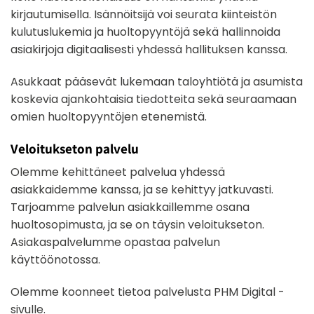
kirjautumisella. Isännöitsijä voi seurata kiinteistön
kulutuslukemia ja huoltopyyntöjä sekä hallinnoida
asiakirjoja digitaalisesti yhdessä hallituksen kanssa.
Asukkaat pääsevät lukemaan taloyhtiötä ja asumista
koskevia ajankohtaisia tiedotteita sekä seuraamaan
omien huoltopyyntöjen etenemistä.
Veloitukseton palvelu
Olemme kehittäneet palvelua yhdessä
asiakkaidemme kanssa, ja se kehittyy jatkuvasti.
Tarjoamme palvelun asiakkaillemme osana
huoltosopimusta, ja se on täysin veloitukseton.
Asiakaspalvelumme opastaa palvelun
käyttöönotossa.
Olemme koonneet tietoa palvelusta PHM Digital -
sivulle.