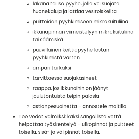
lakana tai iso pyyhe, jolla voi suojata
huonekaluja ja lattiaa vesiroiskeilta
puitteiden pyyhkimiseen mikrokuituliina
ikkunapinnan viimeistelyyn mikrokuituliina
tai säämiskä
puuvillainen keittiöpyyhe lastan
pyyhkimistä varten
ämpäri tai kaksi
tarvittaessa suojakäsineet
raappa, jos ikkunoihin on jäänyt
joulutontuista teipin palasia
astianpesuainetta – annostele maltilla
Tee vedet valmiiksi: kaksi sangollista vettä
helpottaa työskentelyä – ulkopinnat ja puitteet
toisella, sisä- ja välipinnat toisella.