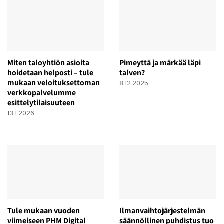
Miten taloyhtiön asioita
Pimeyttä ja märkää läpi
hoidetaan helposti – tule
talven?
mukaan veloituksettoman
8.12.2025
verkkopalvelumme
esittelytilaisuuteen
13.1.2026
Tule mukaan vuoden
Ilmanvaihtojärjestelmän
viimeiseen PHM Digital
säännöllinen puhdistus tuo