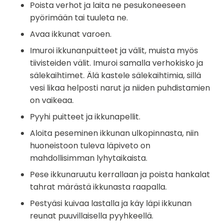
Poista verhot ja laita ne pesukoneeseen
pyörimään tai tuuleta ne.
Avaa ikkunat varoen.
Imuroi ikkunanpuitteet ja välit, muista myös
tiivisteiden välit. Imuroi samalla verhokisko ja
sälekaihtimet. Älä kastele sälekaihtimia, sillä
vesi likaa helposti narut ja niiden puhdistamien
on vaikeaa.
Pyyhi puitteet ja ikkunapellit.
Aloita peseminen ikkunan ulkopinnasta, niin
huoneistoon tuleva läpiveto on
mahdollisimman lyhytaikaista.
Pese ikkunaruutu kerrallaan ja poista hankalat
tahrat märästä ikkunasta raapalla.
Pestyäsi kuivaa lastalla ja käy läpi ikkunan
reunat puuvillaisella pyyhkeellä.