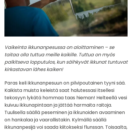
Vaikeinta ikkunanpesussa on aloittaminen – se
taitaa olla tuttua meille kaikille. Tuttua on myös
palkitseva lopputulos, kun säihkyvät ikkunat tuntuvat
kirkastavan lähes kaiken!
Paras keli ikkunanpesuun on pilvipoutainen tyyni sää.
Kaikista muista keleistä saat halutessasi itsellesi
tekosyyn lykätä hommaa taas hieman! Helteellä vesi
kuivuu ikkunapintaan ja jättää harmaita raitoja.
Tuulisella säällä peseminen ja ikkunoiden avaaminen
on hankalaa ja vaarallistakin. Kylmällä säällä
ikkunanpesijä voi saada kiitokseksi flunssan. Toisaalta,