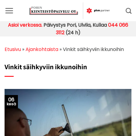
Skip
to
content
Asioi verkossa.
Päivystys Pori, Ulvila, Kullaa
044 066
3112
(24 h)
Etusivu
»
Ajankohtaista
»
Vinkit säihkyviin ikkunoihin
Vinkit säihkyviin ikkunoihin
06
kesä