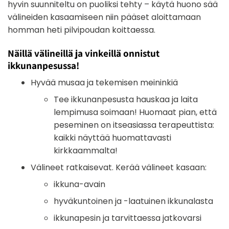
hyvin suunniteltu on puoliksi tehty – käytä huono sää
välineiden kasaamiseen niin pääset aloittamaan
homman heti pilvipoudan koittaessa.
Näillä välineillä ja vinkeillä onnistut
ikkunanpesussa!
Hyvää musaa ja tekemisen meininkiä
Tee ikkunanpesusta hauskaa ja laita
lempimusa soimaan! Huomaat pian, että
peseminen on itseasiassa terapeuttista:
kaikki näyttää huomattavasti
kirkkaammalta!
Välineet ratkaisevat. Kerää välineet kasaan:
ikkuna-avain
hyväkuntoinen ja -laatuinen ikkunalasta
ikkunapesin ja tarvittaessa jatkovarsi